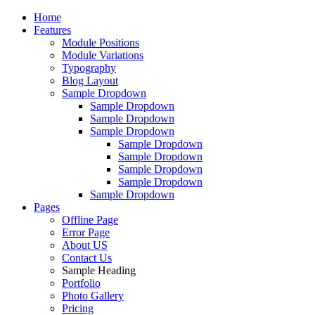
Home
Features
Module Positions
Module Variations
Typography
Blog Layout
Sample Dropdown
Sample Dropdown
Sample Dropdown
Sample Dropdown
Sample Dropdown
Sample Dropdown
Sample Dropdown
Sample Dropdown
Sample Dropdown
Pages
Offline Page
Error Page
About US
Contact Us
Sample Heading
Portfolio
Photo Gallery
Pricing