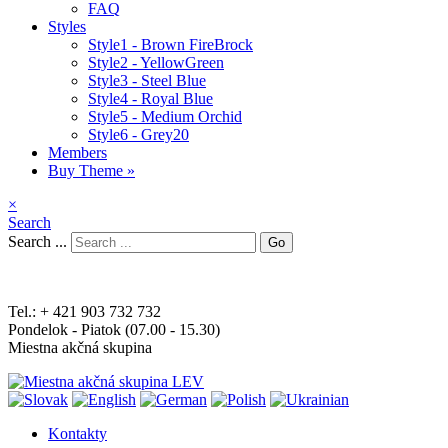
FAQ
Styles
Style1 - Brown FireBrock
Style2 - YellowGreen
Style3 - Steel Blue
Style4 - Royal Blue
Style5 - Medium Orchid
Style6 - Grey20
Members
Buy Theme »
×
Search
Search ...
Go
Tel.: + 421 903 732 732
Pondelok - Piatok (07.00 - 15.30)
Miestna akčná skupina
Kontakty