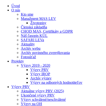
Úvod
O nás
Kto sme
Manažment MAS LEV
Životopisy
Členská základňa
CHOD MAS, Certifikáty a GDPR
Náš časopis KÚL
SAFARI LEVa
Aktuality
Archív webu
Archív povinného zverejňovania
Fotosúťaž
Projekty
Výzvy 2019 - 2020
Výzvy PRV
Výzvy IROP
Archív výziev
Výzvy na odborných hodnotiteľov
Výzvy PRV
Aktuálne výzvy PRV (2025)
Ukončené výzvy PRV
Výzvy schválené/neschválené
Výzvy na OH