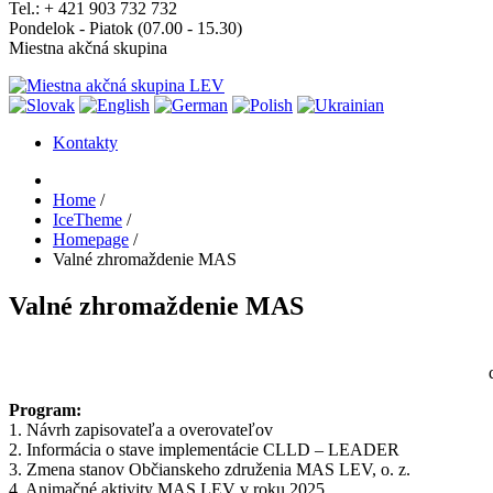
Tel.: + 421 903 732 732
Pondelok - Piatok (07.00 - 15.30)
Miestna akčná skupina
Kontakty
Home
/
IceTheme
/
Homepage
/
Valné zhromaždenie MAS
Valné zhromaždenie MAS
d
Program:
1. Návrh zapisovateľa a overovateľov
2. Informácia o stave implementácie CLLD – LEADER
3. Zmena stanov Občianskeho združenia MAS LEV, o. z.
4. Animačné aktivity MAS LEV v roku 2025