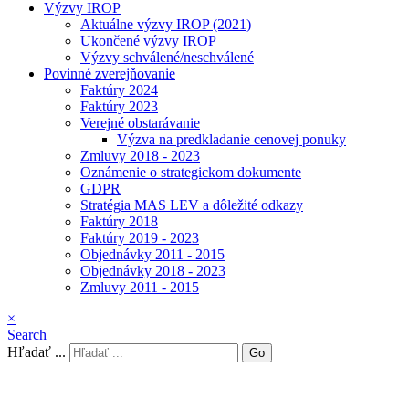
Výzvy IROP
Aktuálne výzvy IROP (2021)
Ukončené výzvy IROP
Výzvy schválené/neschválené
Povinné zverejňovanie
Faktúry 2024
Faktúry 2023
Verejné obstarávanie
Výzva na predkladanie cenovej ponuky
Zmluvy 2018 - 2023
Oznámenie o strategickom dokumente
GDPR
Stratégia MAS LEV a dôležité odkazy
Faktúry 2018
Faktúry 2019 - 2023
Objednávky 2011 - 2015
Objednávky 2018 - 2023
Zmluvy 2011 - 2015
×
Search
Hľadať ...
Go