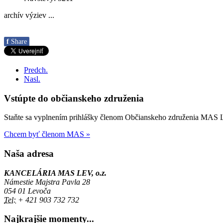
archív výziev ...
f
Share
Predch.
Nasl.
Vstúpte do občianskeho združenia
Staňte sa vyplnením prihlášky členom Občianskeho združenia MAS LE
Chcem byť členom MAS »
Naša adresa
KANCELÁRIA MAS LEV, o.z.
Námestie Majstra Pavla 28
054 01 Levoča
Tel:
+ 421 903 732 732
Najkrajšie momenty...