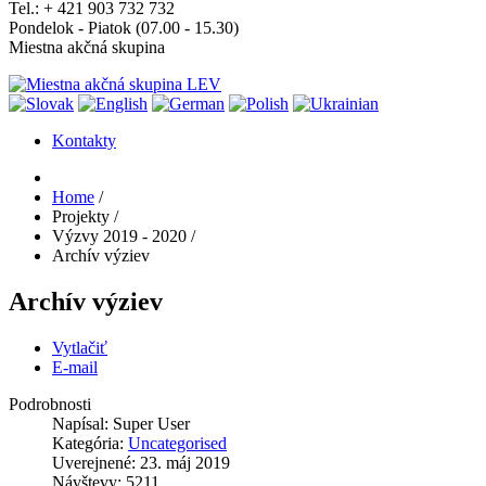
Tel.: + 421 903 732 732
Pondelok - Piatok (07.00 - 15.30)
Miestna akčná skupina
Kontakty
Home
/
Projekty
/
Výzvy 2019 - 2020
/
Archív výziev
Archív výziev
Vytlačiť
E-mail
Podrobnosti
Napísal:
Super User
Kategória:
Uncategorised
Uverejnené: 23. máj 2019
Návštevy: 5211