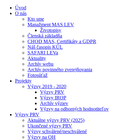
Úvod
O nás
Kto sme
Manažment MAS LEV
Životopisy
Členská základňa
CHOD MAS, Certifikáty a GDPR
Náš časopis KÚL
SAFARI LEVa
Aktuality
Archív webu
Archív povinného zverejňovania
Fotosúťaž
Projekty
Výzvy 2019 - 2020
Výzvy PRV
Výzvy IROP
Archív výziev
Výzvy na odborných hodnotiteľov
Výzvy PRV
Aktuálne výzvy PRV (2025)
Ukončené výzvy PRV
Výzvy schválené/neschválené
Výzvy na OH