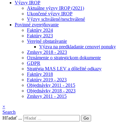
Výzvy IROP
Aktuálne výzvy IROP (2021)
Ukončené výzvy IROP
Výzvy schválené/neschválené
Povinné zverejňovanie
Faktúry 2024
Faktúry 2023
Verejné obstarávanie
Výzva na predkladanie cenovej ponuky
Zmluvy 2018 - 2023
Oznámenie o strategickom dokumente
GDPR
Stratégia MAS LEV a dôležité odkazy
Faktúry 2018
Faktúry 2019 - 2023
Objednávky 2011 - 2015
Objednávky 2018 - 2023
Zmluvy 2011 - 2015
×
Search
Hľadať ...
Go