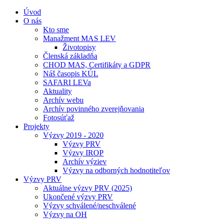
Úvod
O nás
Kto sme
Manažment MAS LEV
Životopisy
Členská základňa
CHOD MAS, Certifikáty a GDPR
Náš časopis KÚL
SAFARI LEVa
Aktuality
Archív webu
Archív povinného zverejňovania
Fotosúťaž
Projekty
Výzvy 2019 - 2020
Výzvy PRV
Výzvy IROP
Archív výziev
Výzvy na odborných hodnotiteľov
Výzvy PRV
Aktuálne výzvy PRV (2025)
Ukončené výzvy PRV
Výzvy schválené/neschválené
Výzvy na OH