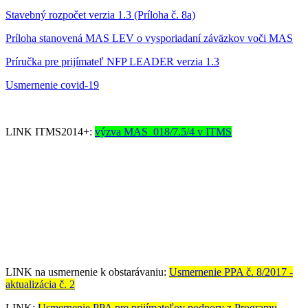
Stavebný rozpočet verzia 1.3 (Príloha č. 8a)
Príloha stanovená MAS LEV o vysporiadaní záväzkov voči MAS
Príručka pre prijímateľ NFP LEADER verzia 1.3
Usmernenie covid-19
LINK ITMS2014+:
výzva MAS_018/7.5/4 v ITMS
LINK na usmernenie k obstarávaniu:
Usmernenie PPA č. 8/2017 -
aktualizácia č. 2
LINK:
Usmernenie PPA pre prijímateľov podpory z Programu