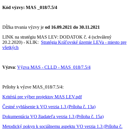
Kód výzvy: MAS _018/7.5/4
Dĺžka trvania výzvy je
od 16.09.2021 do 30.11.2021
LINK na stratégiu MAS LEV: DODATOK č. 4 (schválený
20.2.2020) - KLIK:
Stratégia Kráľovské územie LEVa - miesto pre
všetkých
Výzva
:
Výzva MAS - CLLD - MAS_018/7.5/4
Prílohy k výzve MAS_018/7.5/4:
Kritériá pre výber projektov MAS LEV.pdf
Čestné vyhlásenie k VO verzia 1.3 (Príloha č. 13a)
Dokumentácia VO žiadateľa verzia 1.3 (Príloha č. 15a)
Metodický pokyn k sociálnemu aspektu VO verzia 1.3 (Príloha č.