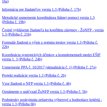
16a)
Informácia pre žiadateľov verzia 1.3 (Príloha č. 17b)
Metodické usmernenie koordinátora štátnej pomoci verzia 1.3
(Príloha č. 19b)
Čestné vyhlásenie žiadateľa ku konfliktu záujmov - ŽoNFP - verzia
1.3 (Príloha č. 21b)
Formulár žiadosti o výpis z registra trestov verzia 1.3 (Príloha č.
22b)
Koordinácia synergických účinkov a komplementarít medzi EŠIF
verzia 1. 3 (Príloha č. 24b)
Usmernenie PPA č. 10/2017 (aktualizácia č. 1) (Príloha č. 27a)
Projekt realizácie verzia 1.3 (Príloha č. 2b)
Vzor žiadosti o NFP verzia 1.3 (Príloha č. 4b)
Oznámenie o späťvzatí ŽoNFP verzia 1.3 (Príloha č. 5b)
Podmienky poskytnutia príspevku výberové a hodnotiace kritériá -
verzia 1.3 (Príloha 6b)