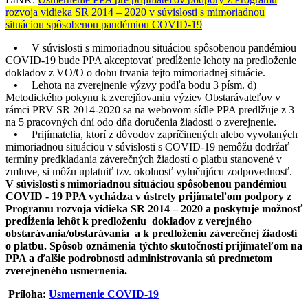
rozvoja vidieka SR 2014 – 2020 v súvislosti s mimoriadnou
situáciou spôsobenou pandémiou COVID-19
•
V súvislosti s mimoriadnou situáciou spôsobenou pandémiou
COVID-19 bude PPA akceptovať predĺženie lehoty na predloženie
dokladov z VO/O o dobu trvania tejto mimoriadnej situácie.
•
Lehota na zverejnenie výzvy podľa bodu 3 písm. d)
Metodického pokynu k zverejňovaniu výziev Obstarávateľov v
rámci PRV SR 2014-2020 sa na webovom sídle PPA predlžuje z 3
na 5 pracovných dní odo dňa doručenia žiadosti o zverejnenie.
•
Prijímatelia, ktorí z dôvodov zapríčinených alebo vyvolaných
mimoriadnou situáciou v súvislosti s COVID-19 nemôžu dodržať
termíny predkladania záverečných žiadostí o platbu stanovené v
zmluve, si môžu uplatniť tzv. okolnosť vylučujúcu zodpovednosť.
V súvislosti s mimoriadnou situáciou spôsobenou pandémiou
COVID - 19 PPA vychádza v ústrety prijímateľom podpory z
Programu rozvoja vidieka SR 2014 – 2020 a poskytuje možnosť
predĺženia lehôt k predloženiu dokladov z verejného
obstarávania/obstarávania a k predloženiu záverečnej žiadosti
o platbu. Spôsob oznámenia týchto skutočností prijímateľom na
PPA a ďalšie podrobnosti administrovania sú predmetom
zverejneného usmernenia.
Príloha:
Usmernenie COVID-19