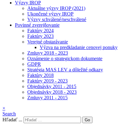
Výzvy IROP
Aktuálne výzvy IROP (2021)
Ukončené výzvy IROP
Výzvy schválené/neschválené
Povinné zverejňovanie
Faktúry 2024
Faktúry 2023
Verejné obstarávanie
Výzva na predkladanie cenovej ponuky
Zmluvy 2018 - 2023
Oznámenie o strategickom dokumente
GDPR
Stratégia MAS LEV a dôležité odkazy
Faktúry 2018
Faktúry 2019 - 2023
Objednávky 2011 - 2015
Objednávky 2018 - 2023
Zmluvy 2011 - 2015
×
Search
Hľadať ...
Go