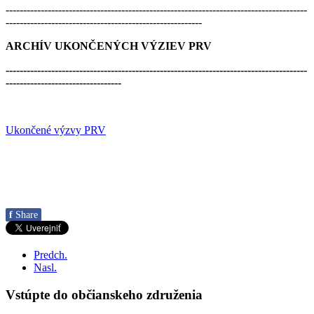
--------------------------------------------------------------------------------------
--------------------------------------------------------
ARCHÍV UKONČENÝCH VÝZIEV PRV
--------------------------------------------------------------------------------------
---------------------------------
Ukončené výzvy PRV
f
Share
Predch.
Nasl.
Vstúpte do občianskeho združenia