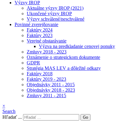
Výzvy IROP
Aktuálne výzvy IROP (2021)
Ukončené výzvy IROP
Výzvy schválené/neschválené
Povinné zverejňovanie
Faktúry 2024
Faktúry 2023
Verejné obstarávanie
Výzva na predkladanie cenovej ponuky
Zmluvy 2018 - 2023
Oznámenie o strategickom dokumente
GDPR
Stratégia MAS LEV a dôležité odkazy
Faktúry 2018
Faktúry 2019 - 2023
Objednávky 2011 - 2015
Objednávky 2018 - 2023
Zmluvy 2011 - 2015
×
Search
Hľadať ...
Go