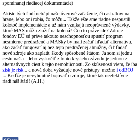
spomínanej riadiacej dokumentácie)
Akiste tých ľudí netrápi naše úverové zaťaženie, či cash-flow na
hrane, lebo oni robia, čo môžu... Takže ešte sme riadne nespustili
kolotoč implementácie a už nám vznikajú neoprávnené výdavky,
ktoré MAS môžu zložiť na kolená? Či o to práve ide? Zdroje
fondov EÚ sú práve takouto neschopnosťou spustiť program
nesmierne predražené a MASky by mali začať hľadať alternatívu,
ako začať fungovať aj bez tejto predraženej almužny, či hľadať
nové zdroje ako zaplatiť škody spôsobené štátom. Ja som si jednu
cestu našla... lebo vyskočiť z tohto krysieho závodu je jednou z
alternatívnych ciest k tejto nemohúcnosti. Zo skúsenosti viem, že iba
zisk je risk
... a nová doba vyžaduje nové prístupy, možno
i odBOJ
... Keďže je nevyhnutné bojovať o zdroje, ktoré tak neefektívne
riadi náš štát!! (A.H.)