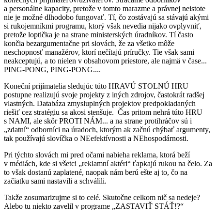
a personálne kapacity, pretože v tomto marazme a právnej neistote
nie je možné dlhodobo fungovať. Tí, čo zostávajú sa stávajú akými
si rukojemníkmi programu, ktorý však nevedia nijako ovplyvniť,
pretože loptička je na strane ministerských úradníkov. Tí často
končia bezargumentačne pri slovách, že za všetko môže
neschopnosť manažérov, ktorí nečítajú príručky. Tie však sami
neakceptujú, a to nielen v obsahovom priestore, ale najmä v čase...
PING-PONG, PING-PONG....
Koneční prijímatelia sledujúc túto HRAVÚ STOLNÚ HRU
postupne realizujú svoje projekty z iných zdrojov, častokrát radšej
vlastných. Databáza zmysluplných projektov predpokladaných
riešiť cez stratégiu sa akosi stenšuje. Čas pritom nehrá túto HRU
s NAMI, ale skôr PROTI NÁM... a na strane protihráčov sú i
„zdatní“ odborníci na úradoch, ktorým ak začnú chýbať argumenty,
tak používajú slovíčka o NEefektívnosti a NEhospodárnosti.
Pri týchto slovách mi pred očami nabieha reklama, ktorá beží
v médiách, kde si všetci „reklamní aktéri“ ťapkajú rukou na čelo. Za
to však dostanú zaplatené, naopak nám berú ešte aj to, čo na
začiatku sami nastavili a schválili.
Takže zosumarizujme si to celé. Skutočne celkom nič sa nedeje?
Alebo tu niekto zavelil v programe „ZASTAVIŤ STÁŤ!?“