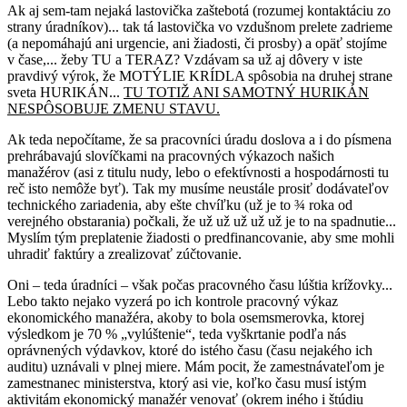
Ak aj sem-tam nejaká lastovička zaštebotá (rozumej kontaktáciu zo
strany úradníkov)... tak tá lastovička vo vzdušnom prelete zadrieme
(a nepomáhajú ani urgencie, ani žiadosti, či prosby) a opäť stojíme
v čase,... žeby TU a TERAZ? Vzdávam sa už aj dôvery v iste
pravdivý výrok, že MOTÝLIE KRÍDLA spôsobia na druhej strane
sveta HURIKÁN...
TU TOTIŽ ANI SAMOTNÝ HURIKÁN
NESPÔSOBUJE ZMENU STAVU.
Ak teda nepočítame, že sa pracovníci úradu doslova a i do písmena
prehrábavajú slovíčkami na pracovných výkazoch našich
manažérov (asi z titulu nudy, lebo o efektívnosti a hospodárnosti tu
reč isto nemôže byť). Tak my musíme neustále prosiť dodávateľov
technického zariadenia, aby ešte chvíľku (už je to ¾ roka od
verejného obstarania) počkali, že už už už už už je to na spadnutie...
Myslím tým preplatenie žiadosti o predfinancovanie, aby sme mohli
uhradiť faktúry a zrealizovať zúčtovanie.
Oni – teda úradníci – však počas pracovného času lúštia krížovky...
Lebo takto nejako vyzerá po ich kontrole pracovný výkaz
ekonomického manažéra, akoby to bola osemsmerovka, ktorej
výsledkom je 70 % „vylúštenie“, teda vyškrtanie podľa nás
oprávnených výdavkov, ktoré do istého času (času nejakého ich
auditu) uznávali v plnej miere. Mám pocit, že zamestnávateľom je
zamestnanec ministerstva, ktorý asi vie, koľko času musí istým
aktivitám ekonomický manažér venovať (okrem iného i štúdiu