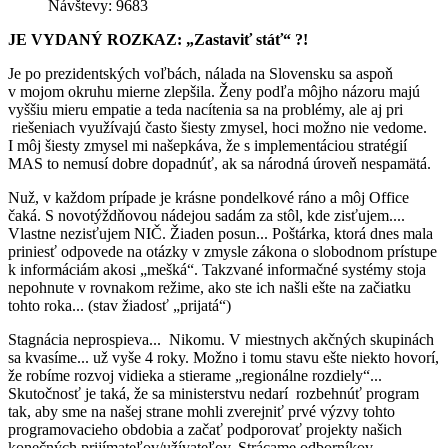
Návštevy: 9683
JE VYDANÝ ROZKAZ: „Zastaviť stáť“ ?!
Je po prezidentských voľbách, nálada na Slovensku sa aspoň
v mojom okruhu mierne zlepšila. Ženy podľa môjho názoru majú
vyššiu mieru empatie a teda nacítenia sa na problémy, ale aj pri
riešeniach využívajú často šiesty zmysel, hoci možno nie vedome.
I môj šiesty zmysel mi našepkáva, že s implementáciou stratégií
MAS to nemusí dobre dopadnúť, ak sa národná úroveň nespamätá.
Nuž, v každom prípade je krásne pondelkové ráno a môj Office
čaká. S novotýždňovou nádejou sadám za stôl, kde zisťujem....
Vlastne nezisťujem NIČ. Žiaden posun... Poštárka, ktorá dnes mala
priniesť odpovede na otázky v zmysle zákona o slobodnom prístupe
k informáciám akosi „mešká“. Takzvané informačné systémy stoja
nepohnute v rovnakom režime, ako ste ich našli ešte na začiatku
tohto roka... (stav žiadosť „prijatá“)
Stagnácia neprospieva... Nikomu. V miestnych akčných skupinách
sa kvasíme... už vyše 4 roky. Možno i tomu stavu ešte niekto hovorí,
že robíme rozvoj vidieka a stierame „regionálne rozdiely“...
Skutočnosť je taká, že sa ministerstvu nedarí rozbehnúť program
tak, aby sme na našej strane mohli zverejniť prvé výzvy tohto
programovacieho obdobia a začať podporovať projekty našich
konečných prijímateľov/užívateľov. Strácame odborníkov