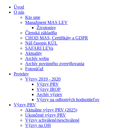
Úvod
O nás
Kto sme
Manažment MAS LEV
Životopisy
Členská základňa
CHOD MAS, Certifikáty a GDPR
Náš časopis KÚL
SAFARI LEVa
Aktuality
Archív webu
Archív povinného zverejňovania
Fotosúťaž
Projekty
Výzvy 2019 - 2020
Výzvy PRV
Výzvy IROP
Archív výziev
Výzvy na odborných hodnotiteľov
Výzvy PRV
Aktuálne výzvy PRV (2025)
Ukončené výzvy PRV
Výzvy schválené/neschválené
Výzvy na OH