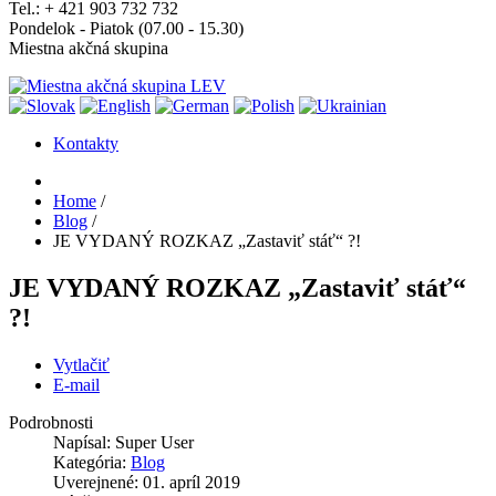
Tel.: + 421 903 732 732
Pondelok - Piatok (07.00 - 15.30)
Miestna akčná skupina
Kontakty
Home
/
Blog
/
JE VYDANÝ ROZKAZ „Zastaviť stáť“ ?!
JE VYDANÝ ROZKAZ „Zastaviť stáť“
?!
Vytlačiť
E-mail
Podrobnosti
Napísal:
Super User
Kategória:
Blog
Uverejnené: 01. apríl 2019