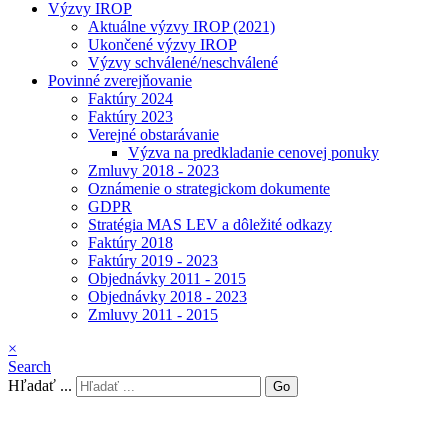
Výzvy IROP
Aktuálne výzvy IROP (2021)
Ukončené výzvy IROP
Výzvy schválené/neschválené
Povinné zverejňovanie
Faktúry 2024
Faktúry 2023
Verejné obstarávanie
Výzva na predkladanie cenovej ponuky
Zmluvy 2018 - 2023
Oznámenie o strategickom dokumente
GDPR
Stratégia MAS LEV a dôležité odkazy
Faktúry 2018
Faktúry 2019 - 2023
Objednávky 2011 - 2015
Objednávky 2018 - 2023
Zmluvy 2011 - 2015
×
Search
Hľadať ...
Go