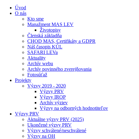
Úvod
O nás
Kto sme
Manažment MAS LEV
Životopisy
Členská základňa
CHOD MAS, Certifikáty a GDPR
Náš časopis KÚL
SAFARI LEVa
Aktuality
Archív webu
Archív povinného zverejňovania
Fotosúťaž
Projekty
Výzvy 2019 - 2020
Výzvy PRV
Výzvy IROP
Archív výziev
Výzvy na odborných hodnotiteľov
Výzvy PRV
Aktuálne výzvy PRV (2025)
Ukončené výzvy PRV
Výzvy schválené/neschválené
Výzvy na OH