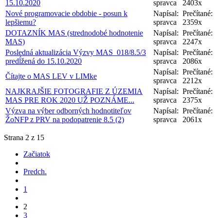
15.10.2020
spravca
2403x
Nové programovacie obdobie - posun k
Napísal:
Prečítané:
lepšiemu?
spravca
2359x
DOTAZNÍK MAS (strednodobé hodnotenie
Napísal:
Prečítané:
MAS)
spravca
2247x
Posledná aktualizácia Výzvy MAS_018/8.5/3
Napísal:
Prečítané:
predĺžená do 15.10.2020
spravca
2086x
Napísal:
Prečítané:
Čítajte o MAS LEV v LIMke
spravca
2212x
NAJKRAJŠIE FOTOGRAFIE Z ÚZEMIA
Napísal:
Prečítané:
MAS PRE ROK 2020 UŽ POZNÁME...
spravca
2375x
Výzva na výber odborných hodnotiteľov
Napísal:
Prečítané:
ŽoNFP z PRV na podopatrenie 8.5 (2)
spravca
2061x
Strana 2 z 15
Začiatok
Predch.
1
2
3