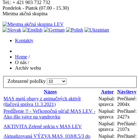
Tel.: + 421 903 732 732
Pondelok - Piatok (07.00 - 15.30)
Miestna akčná skupina
Kontakty
Home
/
O nás
/
Archív webu
Zobrazené položky
Názov
Autor
Návštevy
MAS majú obavy z animačných aktivít
Napísal:
Prečítané:
(tlačová správa 11.3.2021)
spravca
2004x
Predĺženie !! - Veľkonočná súťaž MAS LEV -
Napísal:
Prečítané:
Ako išlo vajce na vandrovku
spravca
2427x
Napísal:
Prečítané:
AKTIVITA Zelené srdcia v MAS LEV
spravca
2107x
Aktualizovaná VÝZVA MAS_018/8.5/3 do
Napísal:
Prečítané: