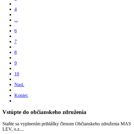
4
...
6
7
8
9
10
Nasl.
Koniec
Vstúpte do občianskeho združenia
Staňte sa vyplnením prihlášky členom Občianskeho združenia MAS
LEV, o.z....