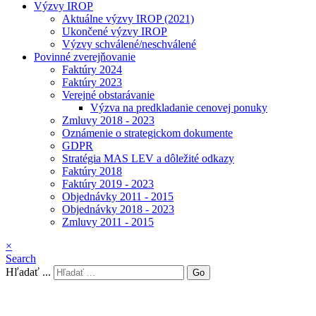
Výzvy IROP
Aktuálne výzvy IROP (2021)
Ukončené výzvy IROP
Výzvy schválené/neschválené
Povinné zverejňovanie
Faktúry 2024
Faktúry 2023
Verejné obstarávanie
Výzva na predkladanie cenovej ponuky
Zmluvy 2018 - 2023
Oznámenie o strategickom dokumente
GDPR
Stratégia MAS LEV a dôležité odkazy
Faktúry 2018
Faktúry 2019 - 2023
Objednávky 2011 - 2015
Objednávky 2018 - 2023
Zmluvy 2011 - 2015
×
Search
Hľadať ...
Go