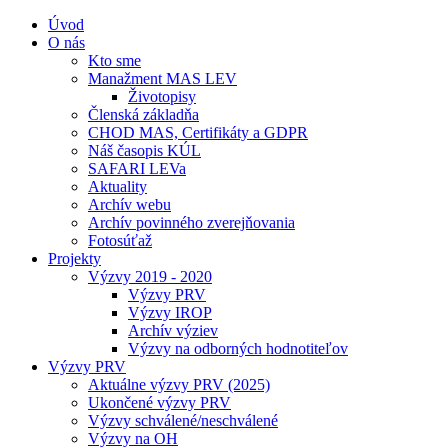
Úvod
O nás
Kto sme
Manažment MAS LEV
Životopisy
Členská základňa
CHOD MAS, Certifikáty a GDPR
Náš časopis KÚL
SAFARI LEVa
Aktuality
Archív webu
Archív povinného zverejňovania
Fotosúťaž
Projekty
Výzvy 2019 - 2020
Výzvy PRV
Výzvy IROP
Archív výziev
Výzvy na odborných hodnotiteľov
Výzvy PRV
Aktuálne výzvy PRV (2025)
Ukončené výzvy PRV
Výzvy schválené/neschválené
Výzvy na OH