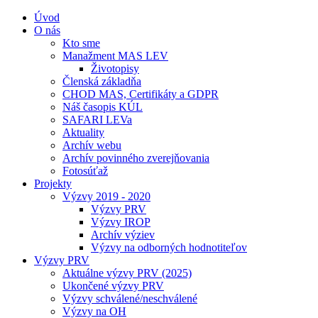
Úvod
O nás
Kto sme
Manažment MAS LEV
Životopisy
Členská základňa
CHOD MAS, Certifikáty a GDPR
Náš časopis KÚL
SAFARI LEVa
Aktuality
Archív webu
Archív povinného zverejňovania
Fotosúťaž
Projekty
Výzvy 2019 - 2020
Výzvy PRV
Výzvy IROP
Archív výziev
Výzvy na odborných hodnotiteľov
Výzvy PRV
Aktuálne výzvy PRV (2025)
Ukončené výzvy PRV
Výzvy schválené/neschválené
Výzvy na OH