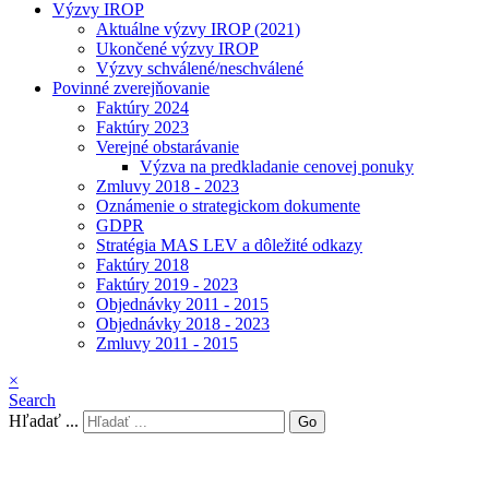
Výzvy IROP
Aktuálne výzvy IROP (2021)
Ukončené výzvy IROP
Výzvy schválené/neschválené
Povinné zverejňovanie
Faktúry 2024
Faktúry 2023
Verejné obstarávanie
Výzva na predkladanie cenovej ponuky
Zmluvy 2018 - 2023
Oznámenie o strategickom dokumente
GDPR
Stratégia MAS LEV a dôležité odkazy
Faktúry 2018
Faktúry 2019 - 2023
Objednávky 2011 - 2015
Objednávky 2018 - 2023
Zmluvy 2011 - 2015
×
Search
Hľadať ...
Go