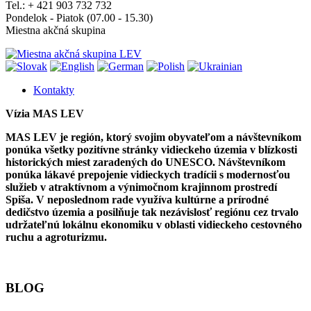
Tel.: + 421 903 732 732
Pondelok - Piatok (07.00 - 15.30)
Miestna akčná skupina
Kontakty
Vízia MAS LEV
MAS LEV je región, ktorý svojim obyvateľom a návštevníkom
ponúka všetky pozitívne stránky vidieckeho územia v blízkosti
historických miest zaradených do UNESCO. Návštevníkom
ponúka lákavé prepojenie vidieckych tradícii s modernosťou
služieb v atraktívnom a výnimočnom krajinnom prostredí
Spiša. V neposlednom rade využíva kultúrne a prírodné
dedičstvo územia a posilňuje tak nezávislosť regiónu cez trvalo
udržateľnú lokálnu ekonomiku v oblasti vidieckeho cestovného
ruchu a agroturizmu.
BLOG