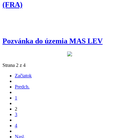
(FRA)
Pozvánka do územia MAS LEV
Strana 2 z 4
Začiatok
Predch.
1
2
3
4
Nasl.