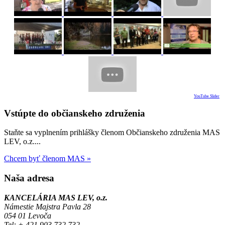
YouTube Slider
Vstúpte do občianskeho združenia
Staňte sa vyplnením prihlášky členom Občianskeho združenia MAS
LEV, o.z....
Chcem byť členom MAS »
Naša adresa
KANCELÁRIA MAS LEV, o.z.
Námestie Majstra Pavla 28
054 01 Levoča
Tel:
+ 421 903 732 732